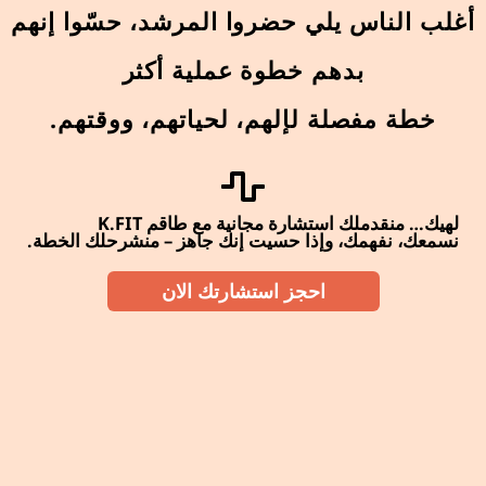
أغلب الناس يلي حضروا المرشد، حسّوا إنهم
بدهم خطوة عملية أكثر
خطة مفصلة لإلهم، لحياتهم، ووقتهم.
لهيك… منقدملك استشارة مجانية مع طاقم K.FIT
نسمعك، نفهمك، وإذا حسيت إنك جاهز – منشرحلك الخطة.
احجز استشارتك الان