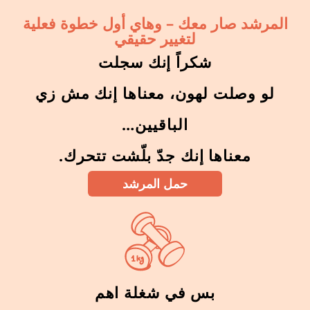
المرشد صار معك – وهاي أول خطوة فعلية
لتغيير حقيقي
شكراً إنك سجلت
لو وصلت لهون، معناها إنك مش زي
الباقيين…
معناها إنك جدّ بلّشت تتحرك.
حمل المرشد
بس في شغلة اهم